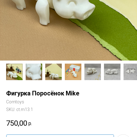
Фигурка Поросёнок Mike
Corntoys
SKU:
ct.m13.1
750,00
р.