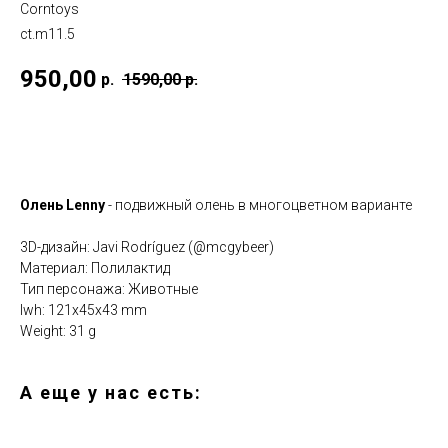
Corntoys
ct.m11.5
950,00
р.
1590,00
р.
Купить
Олень Lenny
- подвижный олень в многоцветном варианте
3D-дизайн: Javi Rodríguez (@mcgybeer)
Материал: Полилактид
Тип персонажа: Животные
lwh: 121x45x43 mm
Weight: 31 g
А еще у нас есть: