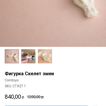
Фигурка Скелет змеи
Corntoys
SKU:
CT.R27.1
840,00
р.
1200,00
р.