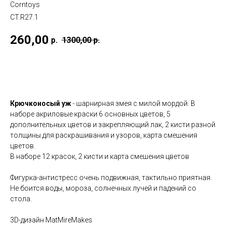
Corntoys
CT.R27.1
260,00
р.
1300,00
р.
Купить
Крючконосый уж
- шарнирная змея с милой мордой. В
наборе акриловые краски 6 основных цветов, 5
дополнительных цветов и закрепляющий лак, 2 кисти разной
толщины для раскрашивания и узоров, карта смешения
цветов.
В наборе 12 красок, 2 кисти и карта смешения цветов
Фигурка-антистресс очень подвижная, тактильно приятная.
Не боится воды, мороза, солнечных лучей и падений со
стола.
3D-дизайн MatMireMakes