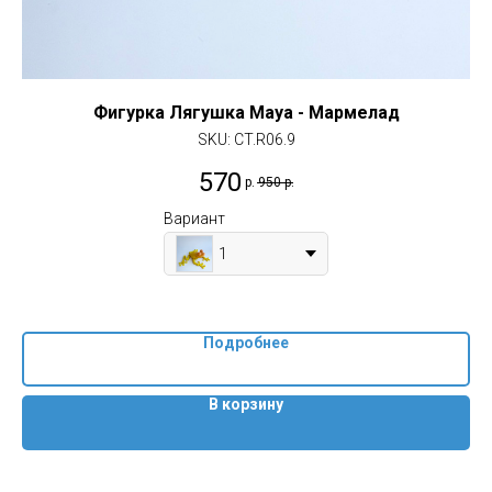
Фигурка Лягушка Maya - Мармелад
Фи
SKU:
CT.R06.9
570
р.
950
р.
Вариант
1
Подробнее
В корзину