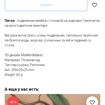
Купить
Питон
- подвижная змейка с головой на шарнире. Напечатан
на многоцветном принтере
Фигурка-антистресс очень подвижная, тактильно приятная.
Не боится воды, мороза, солнечных лучей и падений со
стола.
3D-дизайн MatMireMakes
Материал: Полилактид
Тип персонажа: Рептилии
lwh: 290x20x25 mm
Weight: 60 g
А еще у нас есть:
-40 %