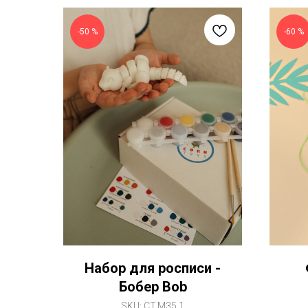
-50 %
-60 %
Набор для росписи -
Бобер Bob
SKU:
CT.M35.1