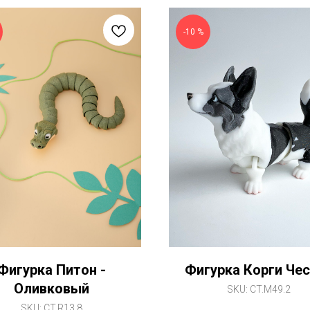
-10 %
Фигурка Питон -
Фигурка Корги Че
Оливковый
SKU:
CT.M49.2
SKU:
CT.R13.8