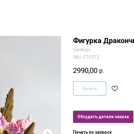
Фигурка Драконч
Corntoys
SKU:
CT.F37.2
2990,00
р.
Купить
Обсудить детали заказа
Печать по запросу