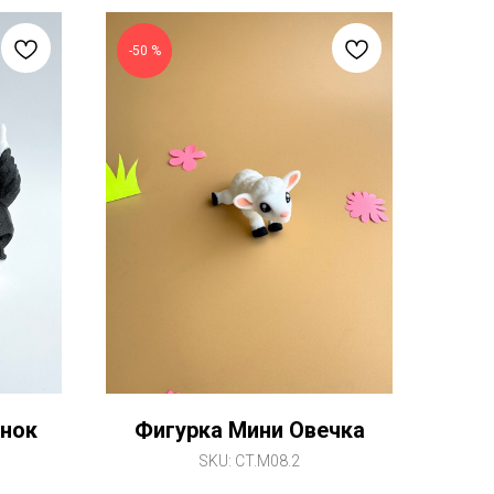
-50 %
снок
Фигурка Мини Овечка
SKU:
CT.M08.2