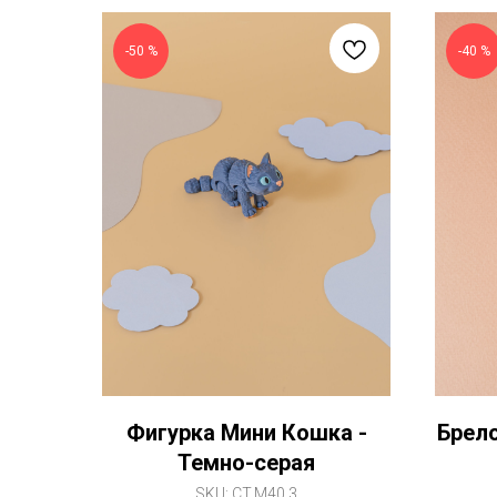
-50 %
-40 %
Фигурка Мини Кошка -
Брело
Темно-серая
SKU:
CT.M40.3