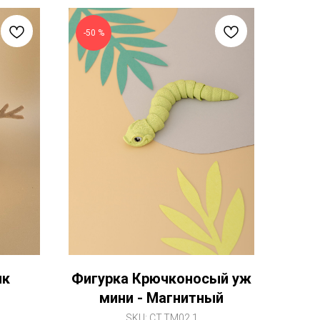
-50 %
ик
Фигурка Крючконосый уж
мини - Магнитный
SKU:
CT.TM02.1