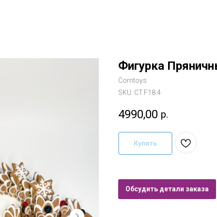
Фигурка Пряничн
Corntoys
SKU:
CT.F18.4
4990,00
р.
Купить
Обсудить детали заказа