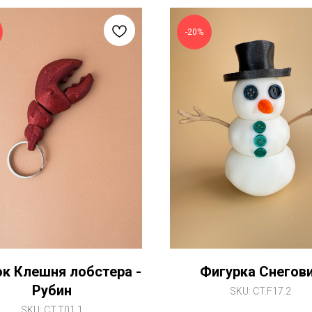
-20%
к Клешня лобстера -
Фигурка Снегов
Рубин
SKU:
CT.F17.2
SKU:
CT.T01.1