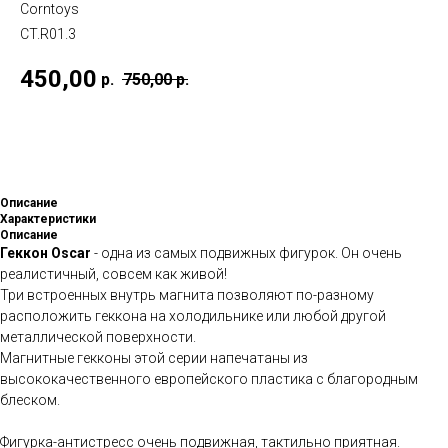
Corntoys
CT.R01.3
450,00
р.
750,00
р.
Купить
Описание
Характеристики
Описание
Геккон Oscar
- одна из самых подвижных фигурок. Он очень
реалистичный, совсем как живой!
Три встроенных внутрь магнита позволяют по-разному
расположить геккона на холодильнике или любой другой
металлической поверхности.
Магнитные гекконы этой серии напечатаны из
высококачественного европейского пластика с благородным
блеском.
Фигурка-антистресс очень подвижная, тактильно приятная.