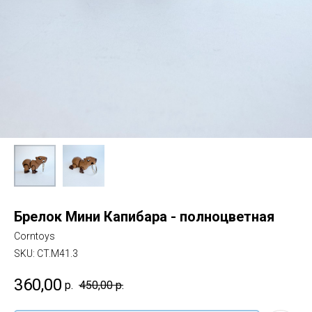
Брелок Мини Капибара - полноцветная
Corntoys
SKU:
CT.M41.3
360,00
р.
450,00
р.