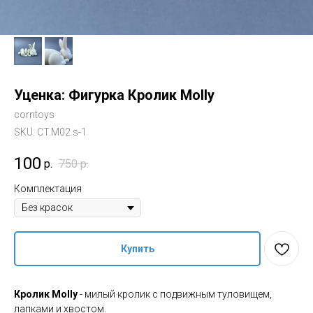
Уценка: Фигурка Кролик Molly
corntoys
SKU:
CT.M02.s-1
100
р.
750
р.
Комплектация
Купить
Кролик Molly
- милый кролик с подвижным туловищем,
лапками и хвостом.