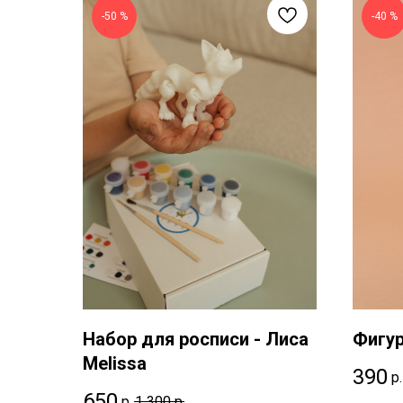
-50 %
-40 %
Набор для росписи - Лиса
Фигур
Melissa
390
р.
650
р.
1 300
р.