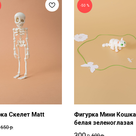
-50 %
ка Скелет Matt
Фигурка Мини Кошка
белая зеленоглазая
650
р.
300
р.
600
р.