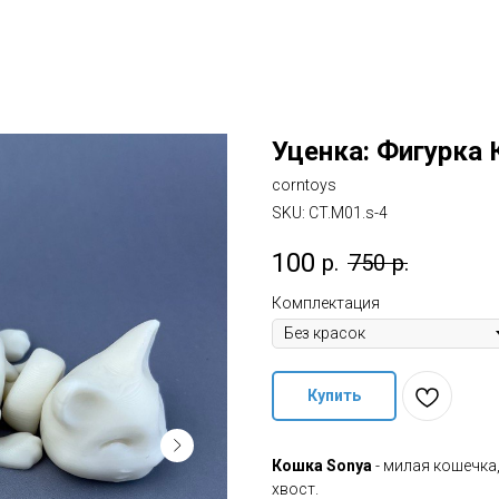
Уценка: Фигурка
corntoys
SKU:
CT.M01.s-4
100
р.
750
р.
Комплектация
Купить
Кошка Sonya
- милая кошечка,
хвост.