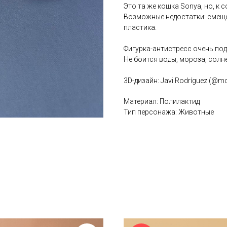
Это та же кошка Sonya, но, к
Возможные недостатки: смещен
пластика.
Фигурка-антистресс очень под
Не боится воды, мороза, солне
3D-дизайн: Javi Rodríguez (@m
Материал: Полилактид
Тип персонажа: Животные