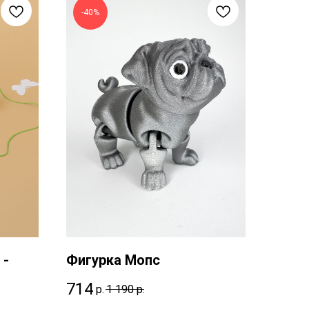
-40%
 -
Фигурка Мопс
714
р.
1 190
р.