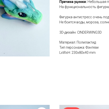
Причина уценки:
Небольшая 
На функциональность фигурки 
Фигурка-антистресс очень под
Не боится воды, мороза, солне
3D-дизайн: CINDERWING3D
Материал: Полилактид
Тип персонажа: Фэнтези
LxWxH: 230x80x40 mm