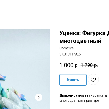
Уценка: Фигурка 
многоцветный
Corntoys
SKU:
CT.F38.5
1 000
р.
1 790
р.
Купить
Дракон-самоцвет
- дракон д
многоцветном принтере.