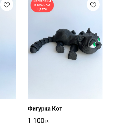
Изготовим
в нужном
цвете
Фигурка Кот
1 100
р.