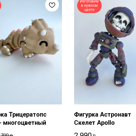
Изготовим
в нужном
цвете
ка Трицератопс
Фигурка Астронавт
- многоцветный
Скелет Apollo
2 990
р.
700
р.