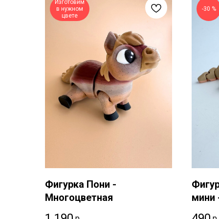
Изготовим
в нужном
-30 %
цвете
Фигурка Пони -
Фигур
Многоцветная
мини 
1 190
490
р.
р.