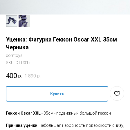
Уценка: Фигурка Геккон Oscar XXL 35см
Черника
corntoys
SKU:
CT.R01.s
400
р.
1 890
р.
Купить
Геккон Oscar XXL
- 35см - подвижный большой геккон
Причина уценки:
небольшая неровность поверхности снизу,