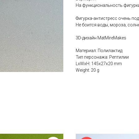
На функциональность фигурки 
Фигурка-антистресс очень под
Не боится воды, мороза, солне
3D-дизайн MatMireMakes
Материал: Полилактид
Тип персонажа: Рептилии
LxWxH: 145x27x20 mm
Weight: 20 g