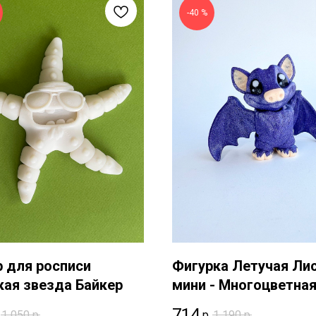
-40 %
 для росписи
Фигурка Летучая Ли
ая звезда Байкер
мини - Многоцветна
714
р.
1 050
р.
1 190
р.