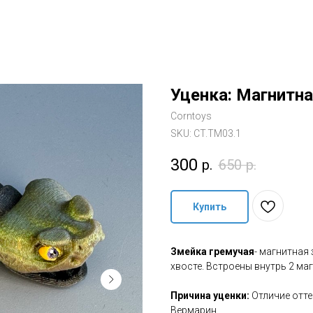
Уценка: Магнитн
Corntoys
SKU:
CT.TM03.1
300
р.
650
р.
Купить
Змейка гремучая
- магнитная
хвосте. Встроены внутрь 2 маг
Причина уценки:
Отличие отте
Вермарин