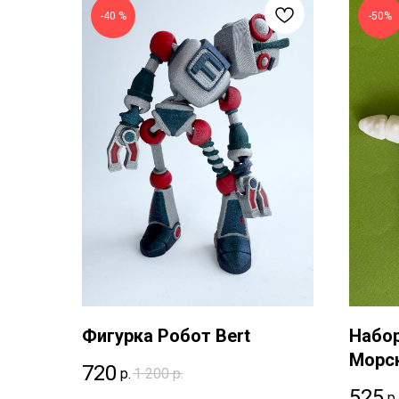
-40 %
-50%
Фигурка Робот Bert
Набор
Морск
720
р.
1 200
р.
525
р.