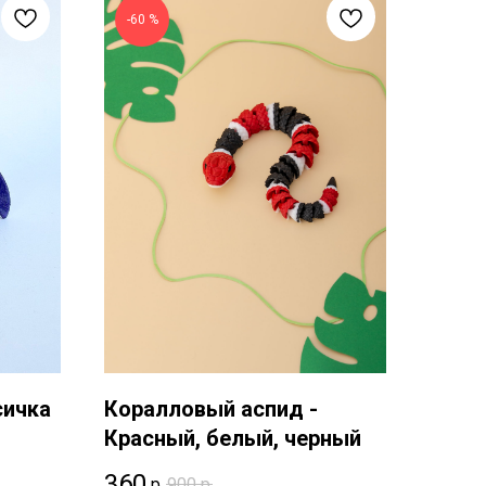
-60 %
сичка
Коралловый аспид -
я
Красный, белый, черный
360
р.
900
р.