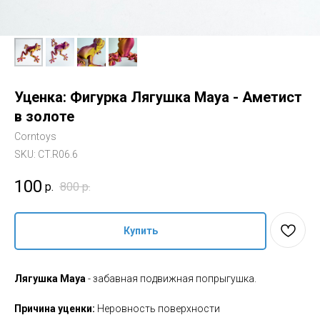
Уценка: Фигурка Лягушка Maya - Аметист
в золоте
Corntoys
SKU:
CT.R06.6
100
р.
800
р.
Купить
Лягушка Maya
- забавная подвижная попрыгушка.
Причина уценки:
Неровность поверхности