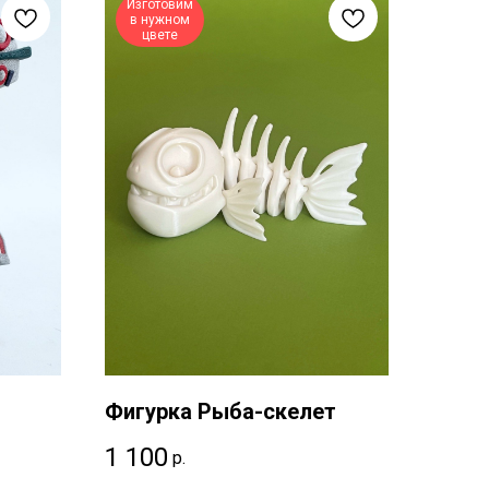
Изготовим
в нужном
цвете
Фигурка Рыба-скелет
1 100
р.