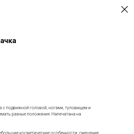
бачка
а с подвижной головой, ногами, туловищем и
имать разные положения. Напечатана на
большие косметические особенности: смещение