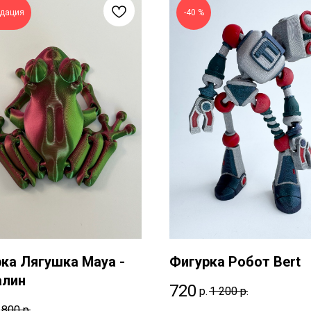
дация
-40 %
ка Лягушка Maya -
Фигурка Робот Bert
алин
720
р.
1 200
р.
800
р.