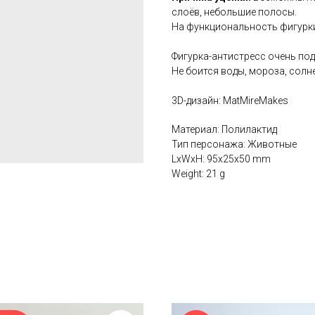
слоёв, небольшие полосы.
На функциональность фигурки 
Фигурка-антистресс очень под
Не боится воды, мороза, солне
3D-дизайн: MatMireMakes
Материал: Полилактид
Тип персонажа: Животные
LxWxH: 95x25x50 mm
Weight: 21 g