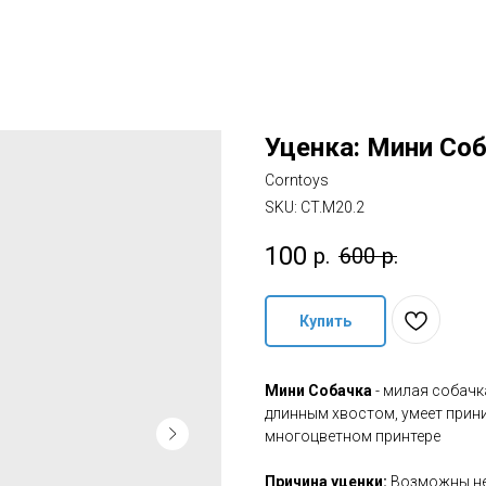
Уценка: Мини Со
Corntoys
SKU:
CT.M20.2
100
р.
600
р.
Купить
Мини Собачка
- милая собачк
длинным хвостом, умеет прин
многоцветном принтере
Причина уценки:
Возможны не