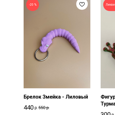
-20 %
Ликви
Брелок Змейка - Лиловый
Фигур
Турм
440
р.
550
р.
300
р.